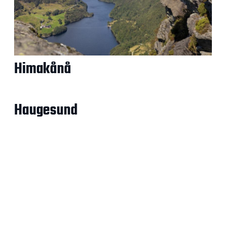
Himakånå
Haugesund