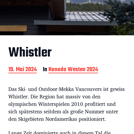
Whistler
B
19. Mai 2024
In
Kanada Westen 2024
e
i
t
Das Ski- und Outdoor-Mekka Vancouvers ist gewiss
r
Whistler. Die Region hat massiv von den
a
olympischen Winterspielen 2010 profitiert und
g
s
sich spätestens seitdem als große Nummer unter
d
den Skigebieten Nordamerikas positioniert.
a
t
Lange Zeit dominierte auch in diesem Tal die