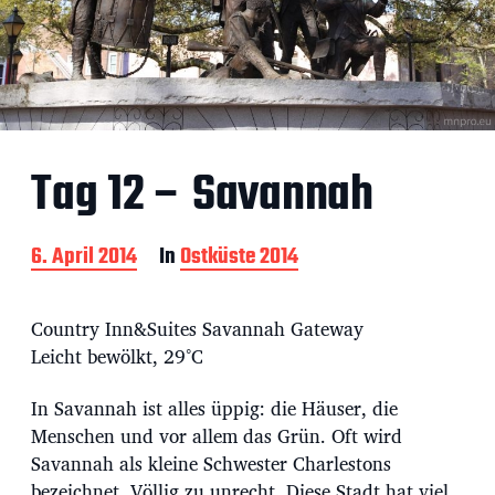
Tag 12 – Savannah
B
6. April 2014
In
Ostküste 2014
e
i
t
Country Inn&Suites Savannah Gateway
r
Leicht bewölkt, 29°C
a
g
In Savannah ist alles üppig: die Häuser, die
s
d
Menschen und vor allem das Grün. Oft wird
a
Savannah als kleine Schwester Charlestons
t
bezeichnet. Völlig zu unrecht. Diese Stadt hat viel