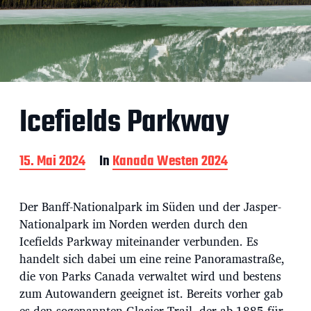
Icefields Parkway
B
15. Mai 2024
In
Kanada Westen 2024
e
i
t
Der Banff-Nationalpark im Süden und der Jasper-
r
Nationalpark im Norden werden durch den
a
Icefields Parkway miteinander verbunden. Es
g
s
handelt sich dabei um eine reine Panoramastraße,
d
die von Parks Canada verwaltet wird und bestens
a
zum Autowandern geeignet ist. Bereits vorher gab
t
es den sogenannten Glacier Trail, der ab 1885 für