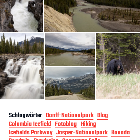
Schlagwörter
Banff-Nationalpark
Blog
Columbia Icefield
Fotoblog
Hiking
Icefields Parkway
Jasper-Nationalpark
Kanada