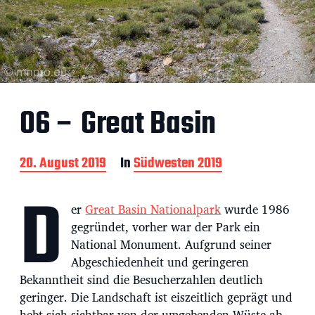
06 – Great Basin
B
20. August 2019
In
Südwesten 2019
e
D
i
t
er
Great Basin Nationalpark
wurde 1986
r
gegründet, vorher war der Park ein
a
National Monument. Aufgrund seiner
g
s
Abgeschiedenheit und geringeren
d
Bekanntheit sind die Besucherzahlen deutlich
a
geringer. Die Landschaft ist eiszeitlich geprägt und
t
hebt sich sichtbar von der umgebenden Wüste ab.