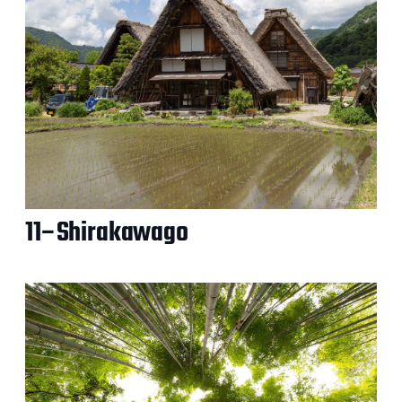
11–Shirakawago