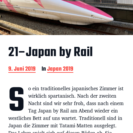
21–Japan by Rail
B
9. Juni 2019
In
Japan 2019
e
S
i
t
o ein traditionelles japanisches Zimmer ist
r
wirklich spartanisch. Nach der zweiten
a
Nacht sind wir sehr froh, dass nach einem
g
s
Tag Japan by Rail am Abend wieder ein
d
westliches Bett auf uns wartet. Traditionell sind in
a
Japan die Zimmer mit Tatami-Matten ausgelegt.
t
Das Leben spielt sich auf diesen Böden ab. Sie