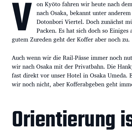
V
on Kyōto fahren wir heute nach dem
a
g
nach Osaka, bekannt unter anderem 
s
Dotonbori Viertel. Doch zunächst mü
d
a
Packen. Es hat sich doch so Einiges
t
gutem Zureden geht der Koffer aber noch zu.
u
m
Auch wenn wir die Rail-Pässe immer noch nu
wir nach Osaka mit der Privatbahn. Die Hanky
fast direkt vor unser Hotel in Osaka Umeda.
wir noch nicht, aber Kofferabgeben geht imm
Orientierung is