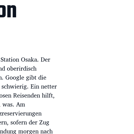
ion
 Station Osaka. Der
nd oberirdisch
n. Google gibt die
schwierig. Ein netter
losen Reisenden hilft,
al was. Am
tzreservierungen
ern, sofern der Zug
rbindung morgen nach