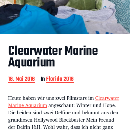
Clearwater Marine
Aquarium
B
18. Mai 2016
In
Florida 2016
e
i
t
Heute haben wir uns zwei Filmstars im
Clearwater
r
Marine Aquarium
angeschaut: Winter und Hope.
a
Die beiden sind zwei Delfine und bekannt aus dem
g
s
grandiosen Hollywood Blockbuster Mein Freund
d
der Delfin I&II. Wohl wahr, dass ich nicht ganz