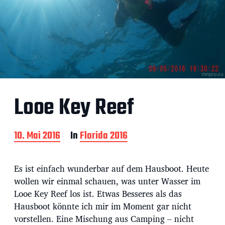
Looe Key Reef
B
10. Mai 2016
In
Florida 2016
e
i
t
Es ist einfach wunderbar auf dem Hausboot. Heute
r
wollen wir einmal schauen, was unter Wasser im
a
Looe Key Reef los ist. Etwas Besseres als das
g
s
Hausboot könnte ich mir im Moment gar nicht
d
vorstellen. Eine Mischung aus Camping – nicht