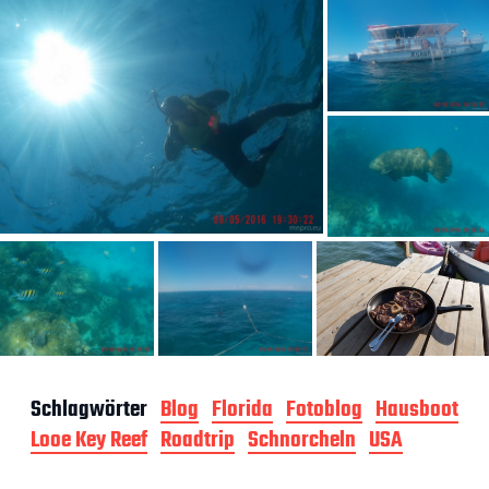
Schlagwörter
Blog
Florida
Fotoblog
Hausboot
Looe Key Reef
Roadtrip
Schnorcheln
USA