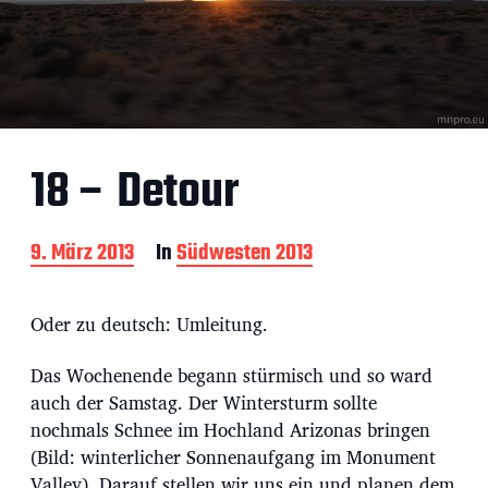
18 – Detour
B
9. März 2013
In
Südwesten 2013
e
i
t
Oder zu deutsch: Umleitung.
r
a
Das Wochenende begann stürmisch und so ward
g
auch der Samstag. Der Wintersturm sollte
s
d
nochmals Schnee im Hochland Arizonas bringen
a
(Bild: winterlicher Sonnenaufgang im Monument
t
Valley). Darauf stellen wir uns ein und planen dem