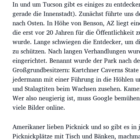
In und um Tucson gibt es einiges zu entdecken
a
g
gerade die Innenstadt). Zunächst führte uns d
s
nach Osten. In Höhe von Benson, AZ liegt ein
d
a
die erst vor 20 Jahren für die Öffentlichkeit
t
wurde. Lange schwiegen die Entdecker, um d
u
zu schützen. Nach langen Verhandlungen wurd
m
eingerichtet. Benannt wurde der Park nach d
Großgrundbesitzern: Kartchner Caverns State
jedermann mit einer Führung in die Höhlen u
und Stalagtiten beim Wachsen zusehen. Kamera
Wer also neugierig ist, muss Google bemühen.
viele Bilder online.
Amerikaner lieben Picknick und so gibt es in
Picknickplätze mit Tisch und Bänken, machmal