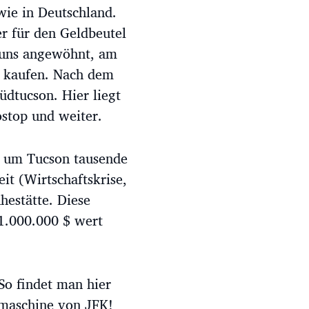
wie in Deutschland.
er für den Geldbeutel
r uns angewöhnt, am
u kaufen. Nach dem
üdtucson. Hier liegt
ostop und weiter.
 um Tucson tausende
it (Wirtschaftskrise,
hestätte. Diese
1.000.000 $ wert
So findet man hier
nmaschine von JFK!