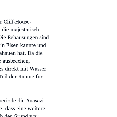
r Cliff-House-
 die majestätisch
 Die Behausungen sind
ein Eisen kannte und
ehauen hat. Da die
 ausbrechen,
gs direkt mit Wasser
Teil der Räume für
eriode die Anasazi
, dass eine weitere
ch der Grund war,