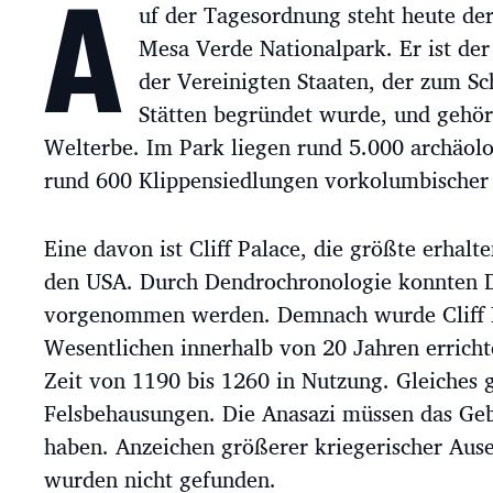
A
uf der Tagesordnung steht heute der
a
g
Mesa Verde Nationalpark. Er ist der
s
der Vereinigten Staaten, der zum Sc
d
a
Stätten begründet wurde, und geh
t
Welterbe. Im Park liegen rund 5.000 archäolo
u
rund 600 Klippensiedlungen vorkolumbischer 
m
Eine davon ist Cliff Palace, die größte erhalt
den USA. Durch Dendrochronologie konnten 
vorgenommen werden. Demnach wurde Cliff 
Wesentlichen innerhalb von 20 Jahren erricht
Zeit von 1190 bis 1260 in Nutzung. Gleiches g
Felsbehausungen. Die Anasazi müssen das Geb
haben. Anzeichen größerer kriegerischer Aus
wurden nicht gefunden.