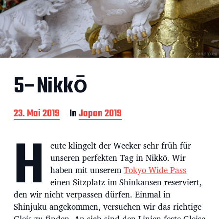
5–Nikkō
B
23. Mai 2019
In
Japan 2019
e
H
i
t
eute klingelt der Wecker sehr früh für
r
unseren perfekten Tag in Nikkō. Wir
a
haben mit unserem
Tokyo Wide Pass
g
s
einen Sitzplatz im Shinkansen reserviert,
d
den wir nicht verpassen dürfen. Einmal in
a
Shinjuku angekommen, versuchen wir das richtige
t
Gleis zu finden. An sich sind den Linien feste Gleise