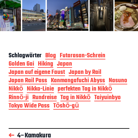
Schlagwörter
Blog
Futarasan-Schrein
Golden Gai
Hiking
Japan
Japan auf eigene Faust
Japan by Rail
Japan Rail Pass
Kanmangafuchi Abyss
Nasuno
Nikkō
Nikko-Linie
perfekten Tag in Nikkō
Rinnō-ji
Rundreise
Tag in Nikkō
Taiyuinbyo
Tokyo Wide Pass
Tōshō-gū
4–Kamakura