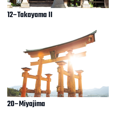
12–Takayama II
20–Miyajima